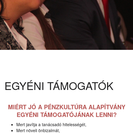
EGYÉNI TÁMOGATÓK
MIÉRT JÓ A PÉNZKULTÚRA ALAPÍTVÁNY
EGYÉNI TÁMOGATÓJÁNAK LENNI?
Mert javítja a tanácsadó hitelességét,
Mert növeli önbizalmát,