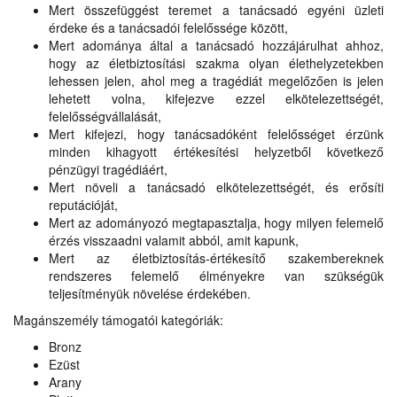
Mert összefüggést teremet a tanácsadó egyéni üzleti
érdeke és a tanácsadói felelőssége között,
Mert adománya által a tanácsadó hozzájárulhat ahhoz,
hogy az életbiztosítási szakma olyan élethelyzetekben
lehessen jelen, ahol meg a tragédiát megelőzően is jelen
lehetett volna, kifejezve ezzel elkötelezettségét,
felelősségvállalását,
Mert kifejezi, hogy tanácsadóként felelősséget érzünk
minden kihagyott értékesítési helyzetből következő
pénzügyi tragédiáért,
Mert növeli a tanácsadó elkötelezettségét, és erősíti
reputációját,
Mert az adományozó megtapasztalja, hogy milyen felemelő
érzés visszaadni valamit abból, amit kapunk,
Mert az életbiztosítás-értékesítő szakembereknek
rendszeres felemelő élményekre van szükségük
teljesítményük növelése érdekében.
Magánszemély támogatói kategóriák:
Bronz
Ezüst
Arany